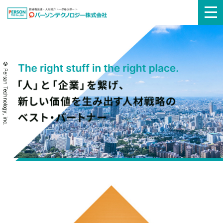
メ
ニ
ュ
© Person Technology, inc.
ー