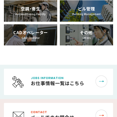
空調・衛生
ビル管理
Airconditioning Facility
Building Management
CADオペレーター
その他
CAD Operator
Others